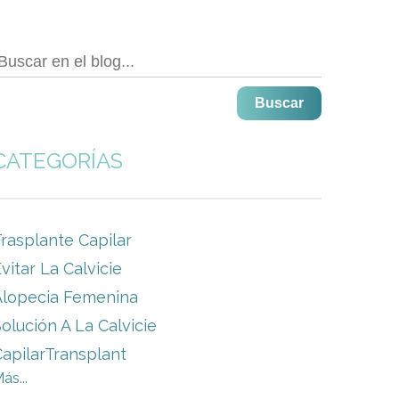
Buscar
CATEGORÍAS
rasplante Capilar
vitar La Calvicie
Alopecia Femenina
olución A La Calvicie
apilarTransplant
ás...