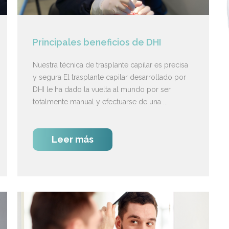
Principales beneficios de DHI
Nuestra técnica de trasplante capilar es precisa
y segura El trasplante capilar desarrollado por
DHI le ha dado la vuelta al mundo por ser
totalmente manual y efectuarse de una ...
Leer más