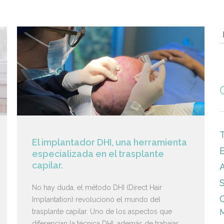
T
El implantador DHI, una herramienta
E
especializada en el trasplante
capilar.
S
No hay duda, el método DHI (Direct Hair
C
Implantation) revolucionó el mundo del
trasplante capilar. Uno de los aspectos que
M
diferencian la técnica DHI, además de trabajar